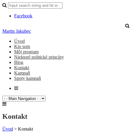
Facebook
Martin Jakubec
Úvod
Kto som
Môj program
Niektoré politické princípy
Blog
Kontakt
Kampaň
Spoty kampaň
Kontakt
Úvod
>
Kontakt